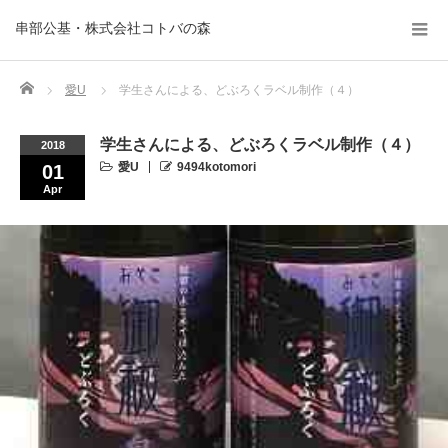
串部公基・株式会社コトバの森
Home
愛U
学生さんによる、どぶろくラベル制作（４）
学生さんによる、どぶろくラベル制作（４）
2018
愛U
9494kotomori
01
Apr