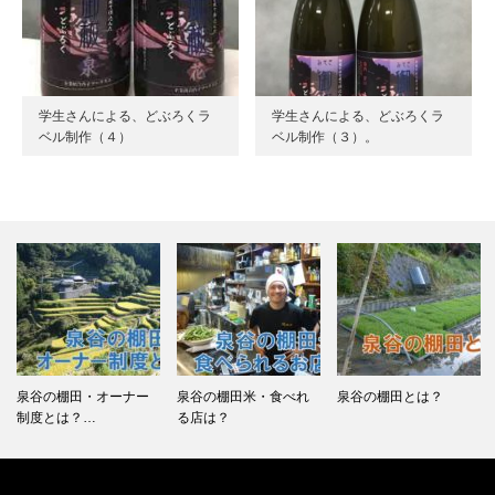
学生さんによる、どぶろくラ
学生さんによる、どぶろくラ
ベル制作（４）
ベル制作（３）。
ー
泉谷の棚田米・食べれ
泉谷の棚田とは？
龍馬脱藩宿泊地キャン
る店は？
プのメモ。…