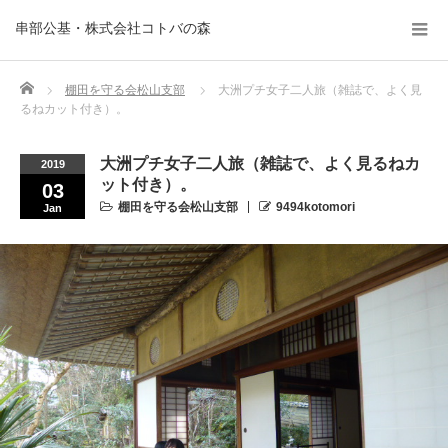
串部公基・株式会社コトバの森
Home
棚田を守る会松山支部
大洲プチ女子二人旅（雑誌で、よく見
るねカット付き）。
大洲プチ女子二人旅（雑誌で、よく見るねカ
2019
ット付き）。
03
棚田を守る会松山支部
9494kotomori
Jan