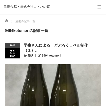
串部公基・株式会社コトバの森
Home
過去の記事一覧
9494kotomoriの記事一覧
学生さんによる、どぶろくラベル制作
2018
（１）。
21
愛U
9494kotomori
Mar