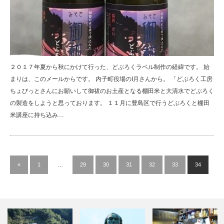
２０１７年夏から秋にかけて行った、どぶろくラベル制作の経緯です。 始
まりは、このメールからです。 内子町役場のI月さんから。 「どぶろく工房
ちょびっとさんにお願いして御祓のお土産となる棚田米と大清水でどぶろく
の製造をしようと思っております。 １１月に豊島区で行うどぶろくと棚田
米講座に持ち込み…
«
1
…
29
30
31
32
33
34